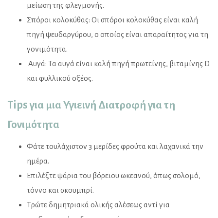
μείωση της φλεγμονής.
Σπόροι κολοκύθας: Οι σπόροι κολοκύθας είναι καλή
πηγή ψευδαργύρου, ο οποίος είναι απαραίτητος για τη
γονιμότητα.
Αυγά: Τα αυγά είναι καλή πηγή πρωτεΐνης, βιταμίνης D
και φυλλικού οξέος.
Tips για μια Υγιεινή Διατροφή για τη
Γονιμότητα
Φάτε τουλάχιστον 3 μερίδες φρούτα και λαχανικά την
ημέρα.
Επιλέξτε ψάρια του βόρειου ωκεανού, όπως σολομό,
τόννο και σκουμπρί.
Τρώτε δημητριακά ολικής αλέσεως αντί για