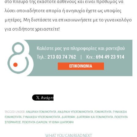
στο πλευρό της εκάστοτε ασθενούς και είναι πρόθυμος να
λύσει οποιαδήποτε απορία ή ανησυχία έχετε ως υποψίες
μητέρες. Μη διστάσετε να επικοινωνήσετε με το γυναικολόγο
για οτιδήποτε χρειαστείτε!
TAGGED UNDER:
ΑΝΔΡΙΚΉ ΓΟΝΙΜΌΤΗΤΑ
,
ΑΝΔΡΙΚΉ ΥΠΟΓΟΝΙΜΌΤΗΤΑ
,
ΓΟΝΙΜΌΤΗΤΑ
,
ΓΥΝΑΙΚΕΊΑ
ΓΟΝΙΜΌΤΗΤΑ
,
ΓΥΝΑΙΚΕΊΑ ΥΠΟΓΟΝΙΜΌΤΗΤΑ
,
ΔΙΑΤΡΟΦΉ
,
ΔΙΑΤΡΟΦΉ ΚΑΙ ΓΟΝΙΜΌΤΗΤΑ
,
ΠΟΙΌΤΗΤΑ
ΣΠΈΡΜΑΤΟΣ
,
ΠΟΙΌΤΗΤΑ ΩΑΡΊΩΝ
,
ΥΓΙΕΙΝΉ ΔΙΑΤΡΟΦΉ
WHAT YOU CAN READ NEXT