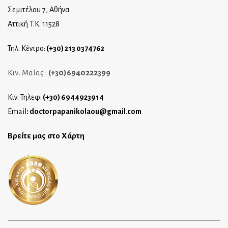
Σεμιτέλου 7, Αθήνα
Αττική T.K. 11528
Τηλ. Κέντρο:
(+30) 213 0374762
Κιν. Μαίας :
(+30)6940222399
Κιν. Τηλεφ:
(+30) 6944923914
Email
:
doctorpapanikolaou@gmail.com
Βρείτε μας στο Χάρτη