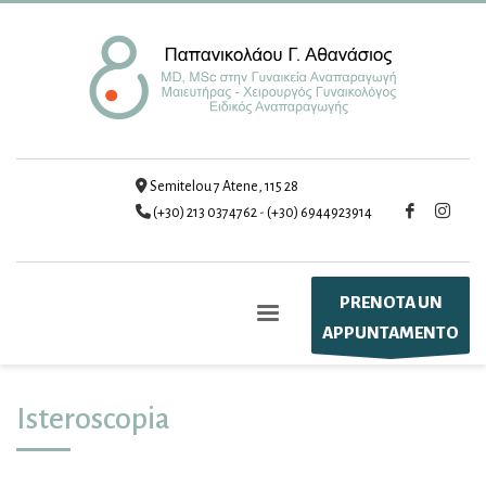
Semitelou 7 Atene, 115 28
(+30) 213 0374762
-
(+30) 6944923914
PRENOTA UN
APPUNTAMENTO
Isteroscopia