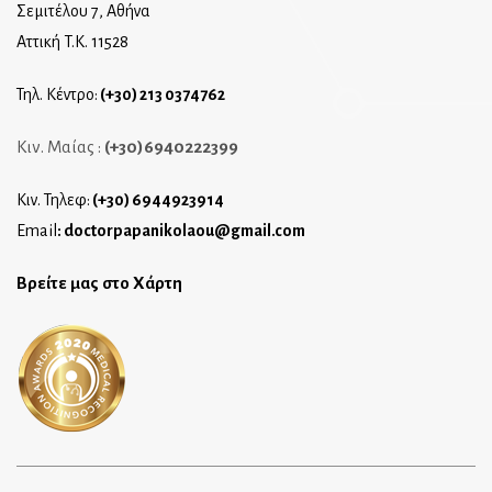
Σεμιτέλου 7, Αθήνα
Αττική T.K. 11528
Τηλ. Κέντρο:
(+30) 213 0374762
Κιν. Μαίας :
(+30)6940222399
Κιν. Τηλεφ:
(+30) 6944923914
Email
:
doctorpapanikolaou@gmail.com
Βρείτε μας στο Χάρτη