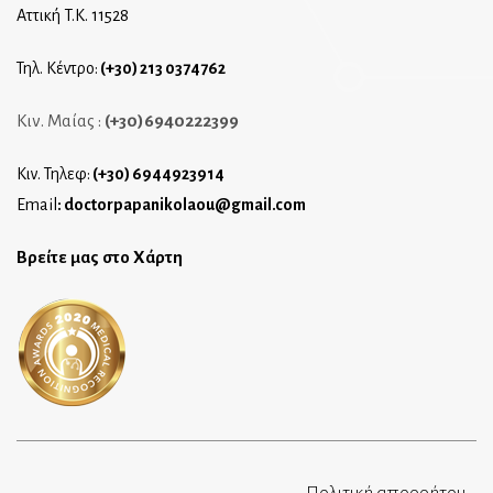
Αττική T.K. 11528
Τηλ. Κέντρο:
(+30) 213 0374762
Κιν. Μαίας :
(+30)6940222399
Κιν. Τηλεφ:
(+30) 6944923914
Email
:
doctorpapanikolaou@gmail.com
Βρείτε μας στο Χάρτη