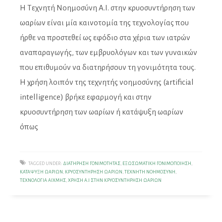
Η Τεχνητή Νοημοσύνη Α.Ι. στην κρυοσυντήρηση των
ωαρίων είναι μία καινοτομία της τεχνολογίας που
ήρθε να προστεθεί ως εφόδιο στα χέρια των ιατρών
αναπαραγωγής, των εμβρυολόγων και των γυναικών
που επιθυμούν να διατηρήσουν τη γονιμότητα τους.
Η χρήση λοιπόν της τεχνητής νοημοσύνης (artificial
intelligence) βρήκε εφαρμογή και στην
κρυοσυντήρηση των ωαρίων ή κατάψυξη ωαρίων
όπως
TAGGED UNDER:
ΔΙΑΤΉΡΗΣΗ ΓΟΝΙΜΌΤΗΤΑΣ
,
ΕΞΩΣΩΜΑΤΙΚΉ ΓΟΝΙΜΟΠΟΊΗΣΗ
,
ΚΑΤΆΨΥΞΗ ΩΑΡΊΩΝ
,
ΚΡΥΟΣΥΝΤΉΡΗΣΗ ΩΑΡΊΩΝ
,
ΤΕΧΝΗΤΉ ΝΟΗΜΟΣΎΝΗ
,
ΤΕΧΝΟΛΟΓΊΑ ΑΙΧΜΉΣ
,
ΧΡΉΣΗ Α.Ι ΣΤΗΝ ΚΡΥΟΣΥΝΤΉΡΗΣΗ ΩΑΡΊΩΝ