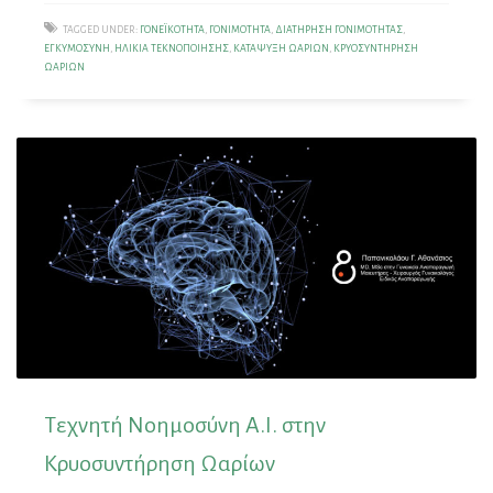
TAGGED UNDER:
ΓΟΝΕΪΚΌΤΗΤΑ
,
ΓΟΝΙΜΌΤΗΤΑ
,
ΔΙΑΤΉΡΗΣΗ ΓΟΝΙΜΌΤΗΤΑΣ
,
ΕΓΚΥΜΟΣΎΝΗ
,
ΗΛΙΚΊΑ ΤΕΚΝΟΠΟΊΗΣΗΣ
,
ΚΑΤΆΨΥΞΗ ΩΑΡΊΩΝ
,
ΚΡΥΟΣΥΝΤΉΡΗΣΗ
ΩΑΡΊΩΝ
Τεχνητή Νοημοσύνη Α.Ι. στην
Κρυοσυντήρηση Ωαρίων