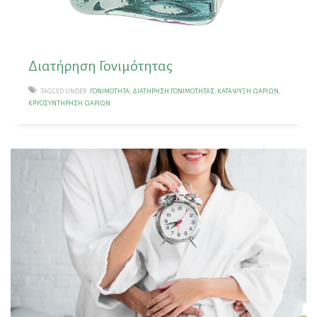
Διατήρηση Γονιμότητας
TAGGED UNDER:
ΓΟΝΙΜΌΤΗΤΑ
,
ΔΙΑΤΉΡΗΣΗ ΓΟΝΙΜΌΤΗΤΑΣ
,
ΚΑΤΆΨΥΞΗ ΩΑΡΊΩΝ
,
ΚΡΥΟΣΥΝΤΉΡΗΣΗ ΩΑΡΊΩΝ