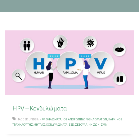
ΗPV – Κονδυλώματα
TAGGED UNDER:
HPV
,
ΘΗΛΏΜΑΤΑ
,
ΙΌΣ ΑΝΘΡΩΠΊΝΩΝ ΘΗΛΩΜΆΤΩΝ
,
ΚΑΡΚΊΝΟΣ
ΤΡΑΧΉΛΟΥ ΤΗΣ ΜΉΤΡΑΣ
,
ΚΟΝΔΥΛΏΜΑΤΑ
,
ΣΕΞ
,
ΣΕΞΟΥΑΛΙΚΉ ΖΩΉ
,
ΣΜΝ