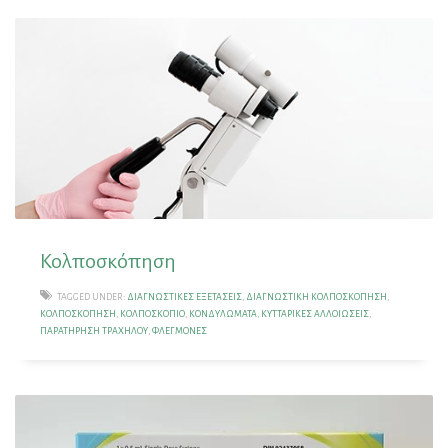
Κολποσκόπηση
TAGGED UNDER:
ΔΙΑΓΝΩΣΤΙΚΈΣ ΕΞΕΤΆΣΕΙΣ
,
ΔΙΑΓΝΩΣΤΙΚΉ ΚΟΛΠΟΣΚΌΠΗΣΗ
,
ΚΟΛΠΟΣΚΌΠΗΣΗ
,
ΚΟΛΠΟΣΚΌΠΙΟ
,
ΚΟΝΔΥΛΏΜΑΤΑ
,
ΚΥΤΤΑΡΙΚΈΣ ΑΛΛΟΙΏΣΕΙΣ
,
ΠΑΡΑΤΉΡΗΣΗ ΤΡΑΧΉΛΟΥ
,
ΦΛΕΓΜΟΝΈΣ