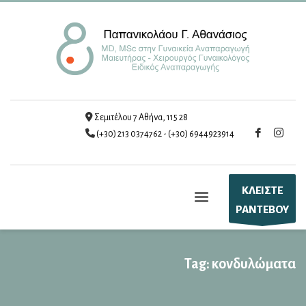
Σεμιτέλου 7 Αθήνα, 115 28
(+30) 213 0374762
-
(+30) 6944923914
ΚΛΕΙΣΤΕ
ΡΑΝΤΕΒΟΥ
Tag: κονδυλώματα