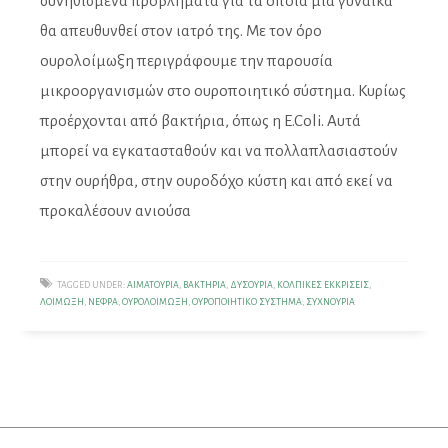
συνηθισμένα προβλήματα για τα οποία μία γυναίκα
θα απευθυνθεί στον ιατρό της. Με τον όρο
ουρολοίμωξη περιγράφουμε την παρουσία
μικροοργανισμών στο ουροποιητικό σύστημα. Κυρίως
προέρχονται από βακτήρια, όπως η E.Coli. Αυτά
μπορεί να εγκατασταθούν και να πολλαπλασιαστούν
στην ουρήθρα, στην ουροδόχο κύστη και από εκεί να
προκαλέσουν ανιούσα
TAGGED UNDER:
ΑΙΜΑΤΟΥΡΊΑ
,
ΒΑΚΤΉΡΙΑ
,
ΔΥΣΟΥΡΊΑ
,
ΚΟΛΠΙΚΈΣ ΕΚΚΡΊΣΕΙΣ
,
ΛΟΊΜΩΞΗ
,
ΝΕΦΡΆ
,
ΟΥΡΟΛΟΊΜΩΞΗ
,
ΟΥΡΟΠΟΙΗΤΙΚΌ ΣΎΣΤΗΜΑ
,
ΣΥΧΝΟΥΡΊΑ