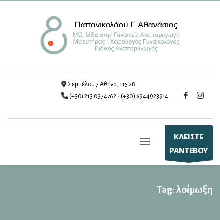
Σεμιτέλου 7 Αθήνα, 115 28
(+30) 213 0374762
-
(+30) 6944923914
ΚΛΕΙΣΤΕ
ΡΑΝΤΕΒΟΥ
Tag: λοίμωξη