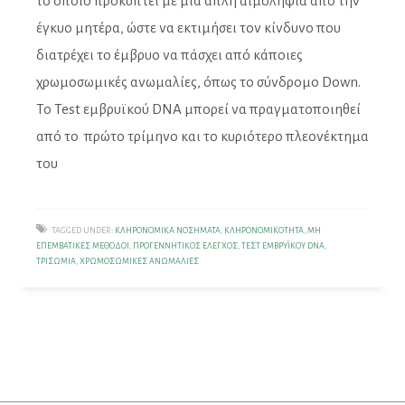
το οποίο προκύπτει με μία απλή αιμοληψία από την
έγκυο μητέρα, ώστε να εκτιμήσει τον κίνδυνο που
διατρέχει το έμβρυο να πάσχει από κάποιες
χρωμοσωμικές ανωμαλίες, όπως το σύνδρομο Down.
Το Test εμβρυϊκού DNA μπορεί να πραγματοποιηθεί
από το πρώτο τρίμηνο και το κυριότερο πλεονέκτημα
του
TAGGED UNDER:
ΚΛΗΡΟΝΟΜΙΚΆ ΝΟΣΉΜΑΤΑ
,
ΚΛΗΡΟΝΟΜΙΚΌΤΗΤΑ
,
ΜΗ
ΕΠΕΜΒΑΤΙΚΈΣ ΜΈΘΟΔΟΙ
,
ΠΡΟΓΕΝΝΗΤΙΚΌΣ ΈΛΕΓΧΟΣ
,
ΤΕΣΤ ΕΜΒΡΥΪΚΟΎ DNA
,
ΤΡΙΣΩΜΊΑ
,
ΧΡΩΜΟΣΩΜΙΚΈΣ ΑΝΩΜΑΛΊΕΣ