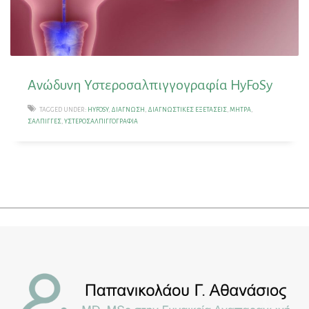
Ανώδυνη Υστεροσαλπιγγογραφία HyFoSy
TAGGED UNDER:
HYFOSY
,
ΔΙΆΓΝΩΣΗ
,
ΔΙΑΓΝΩΣΤΙΚΈΣ ΕΞΕΤΆΣΕΙΣ
,
ΜΉΤΡΑ
,
ΣΆΛΠΙΓΓΕΣ
,
ΥΣΤΕΡΟΣΑΛΠΙΓΓΟΓΡΑΦΊΑ