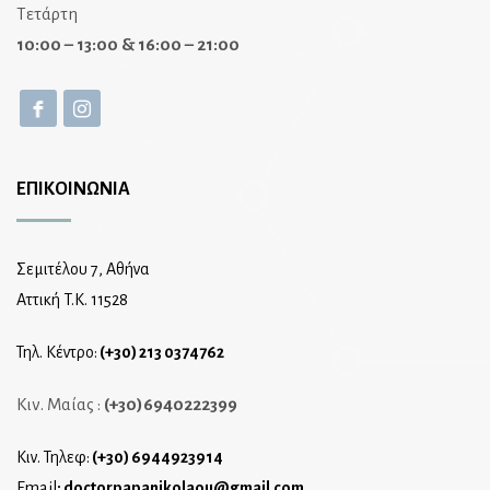
Τετάρτη
10:00 – 13:00 & 16:00 – 21:00
ΕΠΙΚΟΙΝΩΝΙΑ
Σεμιτέλου 7, Αθήνα
Αττική T.K. 11528
Τηλ. Κέντρο:
(+30) 213 0374762
Κιν. Μαίας :
(+30)6940222399
Κιν. Τηλεφ:
(+30) 6944923914
Email
:
doctorpapanikolaou@gmail.com