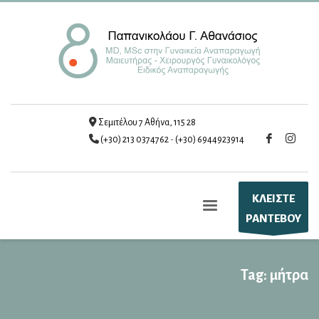
Σεμιτέλου 7 Αθήνα, 115 28
(+30) 213 0374762
-
(+30) 6944923914
ΚΛΕΙΣΤΕ
ΡΑΝΤΕΒΟΥ
Tag: μήτρα