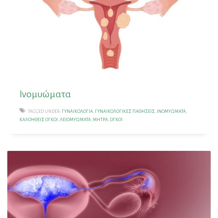
Ινομυώματα
TAGGED UNDER:
ΓΥΝΑΙΚΟΛΟΓΊΑ
,
ΓΥΝΑΙΚΟΛΟΓΙΚΈΣ ΠΑΘΉΣΕΙΣ
,
ΙΝΟΜΥΏΜΑΤΑ
,
ΚΑΛΟΉΘΕΙΣ ΌΓΚΟΙ
,
ΛΕΙΟΜΥΏΜΑΤΑ
,
ΜΉΤΡΑ
,
ΌΓΚΟΙ