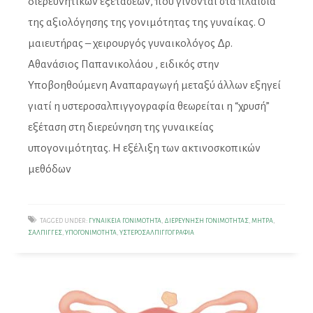
διερευνητικών εξετάσεων, που γίνονται στα πλαίσια
της αξιολόγησης της γονιμότητας της γυναίκας. Ο
μαιευτήρας – χειρουργός γυναικολόγος Δρ.
Αθανάσιος Παπανικολάου , ειδικός στην
Υποβοηθούμενη Αναπαραγωγή μεταξύ άλλων εξηγεί
γιατί η υστεροσαλπιγγογραφία θεωρείται η “χρυσή”
εξέταση στη διερεύνηση της γυναικείας
υπογονιμότητας. Η εξέλιξη των ακτινοσκοπικών
μεθόδων
TAGGED UNDER:
ΓΥΝΑΙΚΕΊΑ ΓΟΝΙΜΌΤΗΤΑ
,
ΔΙΕΡΕΎΝΗΣΗ ΓΟΝΙΜΌΤΗΤΑΣ
,
ΜΉΤΡΑ
,
ΣΆΛΠΙΓΓΕΣ
,
ΥΠΟΓΟΝΙΜΌΤΗΤΑ
,
ΥΣΤΕΡΟΣΑΛΠΙΓΓΟΓΡΑΦΊΑ