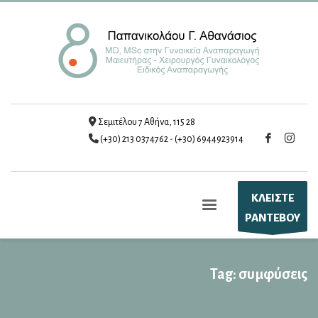
Σεμιτέλου 7 Αθήνα, 115 28
(+30) 213 0374762
-
(+30) 6944923914
ΚΛΕΙΣΤΕ
ΡΑΝΤΕΒΟΥ
Tag: συμφύσεις