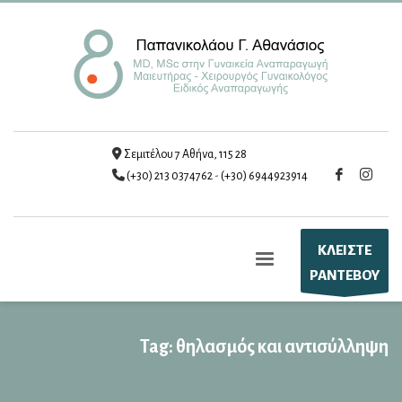
Σεμιτέλου 7 Αθήνα, 115 28
(+30) 213 0374762
-
(+30) 6944923914
ΚΛΕΙΣΤΕ
ΡΑΝΤΕΒΟΥ
Tag: θηλασμός και αντισύλληψη