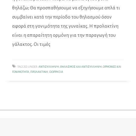
θηλάζω; Θα προσπαθήσουμε να εξηγήσουμε απλά τι
συμβαίνει κατά την περίοδο του θηλασμού όσον
αφορά στη γονιμότητα της γυναίκας.​ Η προλακτίνη
είναι η απαραίτητη ορμόνη για την παραγωγή του
γάλακτος. Οι τιμές
TAGGED UNDER:
ΑΝΤΙΣΎΛΛΗΨΗ
,
ΘΗΛΑΣΜΌΣ ΚΑΙ ΑΝΤΙΣΎΛΛΗΨΗ
,
ΟΡΜΌΝΕΣ ΚΑΙ
ΓΟΝΙΜΌΤΗΤΑ
,
ΠΡΟΛΑΚΤΊΝΗ
,
ΩΟΡΡΗΞΊΑ