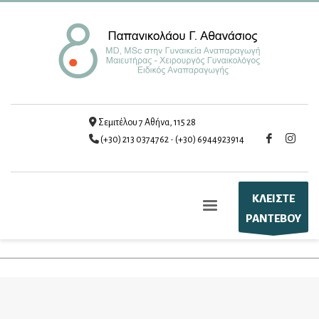
Σεμιτέλου 7 Αθήνα, 115 28
(+30) 213 0374762
-
(+30) 6944923914
ΚΛΕΙΣΤΕ
ΡΑΝΤΕΒΟΥ