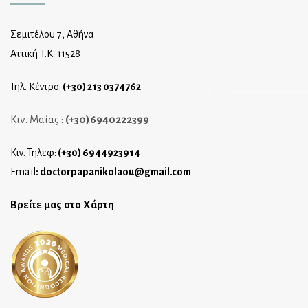
Σεμιτέλου 7, Αθήνα
Αττική T.K. 11528
Τηλ. Κέντρο:
(+30) 213 0374762
Κιν. Μαίας :
(+30)6940222399
Κιν. Τηλεφ:
(+30) 6944923914
Email
:
doctorpapanikolaou@gmail.com
Βρείτε μας στο Χάρτη