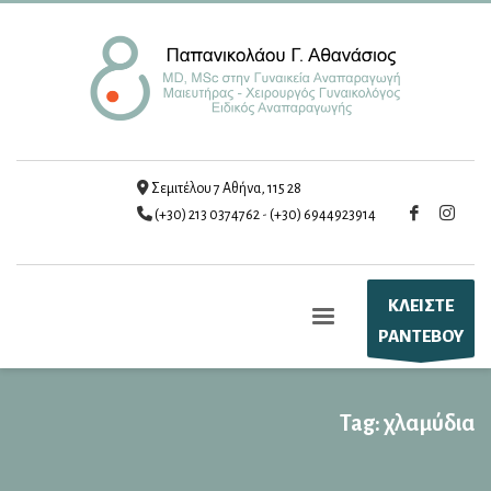
Σεμιτέλου 7 Αθήνα, 115 28
(+30) 213 0374762
-
(+30) 6944923914
ΚΛΕΙΣΤΕ
ΡΑΝΤΕΒΟΥ
Tag: χλαμύδια