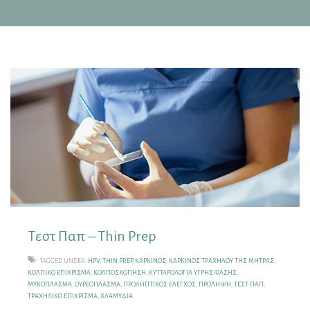
Τεστ Παπ – Thin Prep
TAGGED UNDER:
HPV
,
THIN PREP
,
ΚΑΡΚΊΝΟΣ
,
ΚΑΡΚΊΝΟΣ ΤΡΑΧΉΛΟΥ ΤΗΣ ΜΉΤΡΑΣ
,
ΚΟΛΠΙΚΌ ΕΠΊΧΡΙΣΜΑ
,
ΚΟΛΠΟΣΚΌΠΗΣΗ
,
ΚΥΤΤΑΡΟΛΟΓΊΑ ΥΓΡΉΣ ΦΆΣΗΣ
,
ΜΥΚΌΠΛΑΣΜΑ
,
ΟΥΡΕΌΠΛΑΣΜΑ
,
ΠΡΟΛΗΠΤΙΚΌΣ ΈΛΕΓΧΟΣ
,
ΠΡΌΛΗΨΗ
,
ΤΕΣΤ ΠΑΠ
,
ΤΡΑΧΗΛΙΚΌ ΕΠΊΧΡΙΣΜΑ
,
ΧΛΑΜΎΔΙΑ