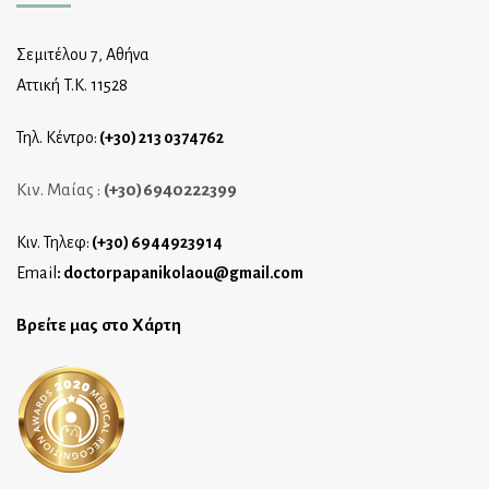
Σεμιτέλου 7, Αθήνα
Αττική T.K. 11528
Τηλ. Κέντρο:
(+30) 213 0374762
Κιν. Μαίας :
(+30)6940222399
Κιν. Τηλεφ:
(+30) 6944923914
Email
:
doctorpapanikolaou@gmail.com
Βρείτε μας στο Χάρτη