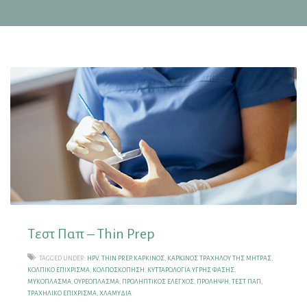
Τεστ Παπ – Thin Prep
TAGGED UNDER:
HPV
,
THIN PREP
,
ΚΑΡΚΊΝΟΣ
,
ΚΑΡΚΊΝΟΣ ΤΡΑΧΉΛΟΥ ΤΗΣ ΜΉΤΡΑΣ
,
ΚΟΛΠΙΚΌ ΕΠΊΧΡΙΣΜΑ
,
ΚΟΛΠΟΣΚΌΠΗΣΗ
,
ΚΥΤΤΑΡΟΛΟΓΊΑ ΥΓΡΉΣ ΦΆΣΗΣ
,
ΜΥΚΌΠΛΑΣΜΑ
,
ΟΥΡΕΌΠΛΑΣΜΑ
,
ΠΡΟΛΗΠΤΙΚΌΣ ΈΛΕΓΧΟΣ
,
ΠΡΌΛΗΨΗ
,
ΤΕΣΤ ΠΑΠ
,
ΤΡΑΧΗΛΙΚΌ ΕΠΊΧΡΙΣΜΑ
,
ΧΛΑΜΎΔΙΑ