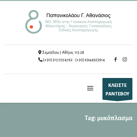
Σεμιτέλου 7 Αθήνα, 115 28
(+30) 213 0374762
-
(+30) 6944923914
ΚΛΕΙΣΤΕ
ΡΑΝΤΕΒΟΥ
Tag: μυκόπλασμα