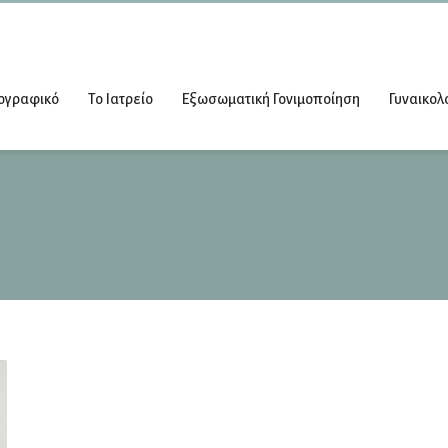
ογραφικό
Το Ιατρείο
Εξωσωματική Γονιμοποίηση
Γυναικολ