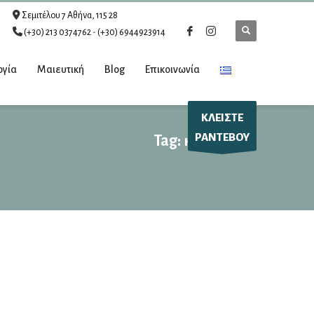
Σεμιτέλου 7 Αθήνα, 115 28
(+30) 213 0374762
-
(+30) 6944923914
ογία
Μαιευτική
Blog
Επικοινωνία
ΚΛΕΙΣΤΕ
ΡΑΝΤΕΒΟΥ
Tag: κιρσοκήλη