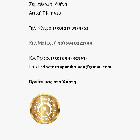
Σεμιτέλου 7, Αθήνα
Αττική T.K. 11528
Τηλ. Κέντρο:
(+30) 213 0374762
Κιν. Μαίας :
(+30)6940222399
Κιν. Τηλεφ:
(+30) 6944923914
Email
:
doctorpapanikolaou@gmail.com
Βρείτε μας στο Χάρτη