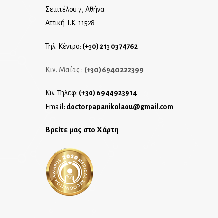
Σεμιτέλου 7, Αθήνα
Αττική T.K. 11528
Τηλ. Κέντρο:
(+30) 213 0374762
Κιν. Μαίας :
(+30)6940222399
Κιν. Τηλεφ:
(+30) 6944923914
Email
:
doctorpapanikolaou@gmail.com
Βρείτε μας στο Χάρτη