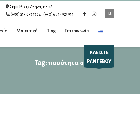
Σεμιτέλου 7 Αθήνα, 115 28
(+30) 213 0374762
-
(+30) 6944923914
ογία
Μαιευτική
Blog
Επικοινωνία
ΚΛΕΙΣΤΕ
ΡΑΝΤΕΒΟΥ
Tag: ποσότητα σπέρματος