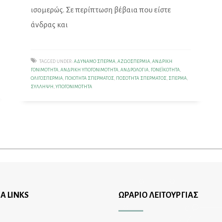
ισομερώς. Σε περίπτωση βέβαια που είστε
άνδρας και
TAGGED UNDER:
ΑΔΎΝΑΜΟ ΣΠΈΡΜΑ
,
ΑΖΩΟΣΠΕΡΜΊΑ
,
ΑΝΔΡΙΚΉ
ΓΟΝΙΜΌΤΗΤΑ
,
ΑΝΔΡΙΚΉ ΥΠΟΓΟΝΙΜΌΤΗΤΑ
,
ΑΝΔΡΟΛΟΓΊΑ
,
ΓΟΝΕΪΚΌΤΗΤΑ
,
ΟΛΙΓΟΣΠΕΡΜΊΑ
,
ΠΟΙΌΤΗΤΑ ΣΠΈΡΜΑΤΟΣ
,
ΠΟΣΌΤΗΤΑ ΣΠΈΡΜΑΤΟΣ
,
ΣΠΈΡΜΑ
,
ΣΎΛΛΗΨΗ
,
ΥΠΟΓΟΝΙΜΌΤΗΤΑ
Α LINKS
ΩΡΑΡΙΟ ΛΕΙΤΟΥΡΓΙΑΣ