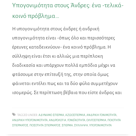
Υπογονιμότητα στους Άνδρες: ένα -τελικά-
κοινό πρόβλημα…
Η υπογονιμότητα στους άνδρες ή ανδρική
υπογονιμότητα είναι -όπως όλο και περισσότερες
έρευνες καταδεικνύουν- ένα κοινό πρόβλημα. Η
σύλληψη είναι έτσι κι αλλιώς μια περίπλοκη
διαδικασία και υπάρχουν πολλά εμπόδια μέχρι να
φτάσουμε στην επίτευξή της, στην οποία όμως
φάινεται εντέλει πως και τα δύο φύλα συμμετέχουν
ισομερώς. Σε περίπτωση βέβαια που είστε άνδρας και
TAGGED UNDER:
ΑΔΎΝΑΜΟ ΣΠΈΡΜΑ
,
ΑΖΩΟΣΠΕΡΜΊΑ
,
ΑΝΔΡΙΚΉ ΓΟΝΙΜΌΤΗΤΑ
,
ΑΝΔΡΙΚΉ ΥΠΟΓΟΝΙΜΌΤΗΤΑ
,
ΑΝΔΡΟΛΟΓΊΑ
,
ΓΟΝΕΪΚΌΤΗΤΑ
,
ΟΛΙΓΟΣΠΕΡΜΊΑ
,
ΠΟΙΌΤΗΤΑ
ΣΠΈΡΜΑΤΟΣ
,
ΠΟΣΌΤΗΤΑ ΣΠΈΡΜΑΤΟΣ
,
ΣΠΈΡΜΑ
,
ΣΎΛΛΗΨΗ
,
ΥΠΟΓΟΝΙΜΌΤΗΤΑ