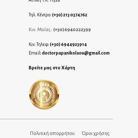
Τηλ. Κέντρο:
(+30) 213 0374762
Κιν. Μαίας :
(+30)6940222399
Κιν. Τηλεφ:
(+30) 6944923914
Email
:
doctorpapanikolaou@gmail.com
Βρείτε μας στο Χάρτη
Πολιτική απορρήτου
Όροι χρήσης