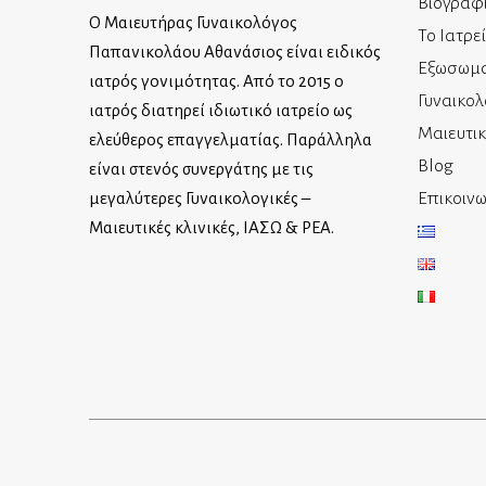
Βιογραφ
Ο Μαιευτήρας Γυναικολόγος
Το Ιατρε
Παπανικολάου Αθανάσιος είναι ειδικός
Εξωσωμα
ιατρός γονιμότητας. Από το 2015 ο
Γυναικολ
ιατρός διατηρεί ιδιωτικό ιατρείο ως
Μαιευτι
ελεύθερος επαγγελματίας. Παράλληλα
Blog
είναι στενός συνεργάτης με τις
Επικοινω
μεγαλύτερες Γυναικολογικές –
Μαιευτικές κλινικές, ΙΑΣΩ & ΡΕΑ.