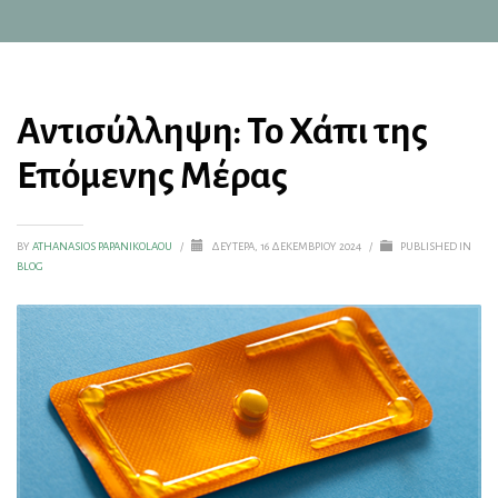
Αντισύλληψη: Το Χάπι της
Επόμενης Μέρας
BY
ATHANASIOS PAPANIKOLAOU
/
ΔΕΥΤΈΡΑ, 16 ΔΕΚΕΜΒΡΊΟΥ 2024
/
PUBLISHED IN
BLOG