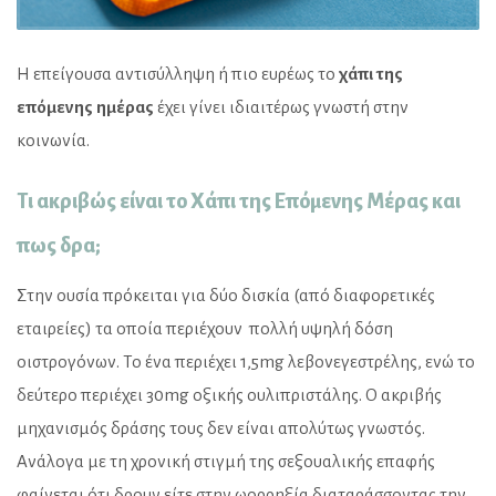
Η επείγουσα αντισύλληψη ή πιο ευρέως το
χάπι της
επόμενης ημέρας
έχει γίνει ιδιαιτέρως γνωστή στην
κοινωνία.
Τι ακριβώς είναι το Χάπι της Επόμενης Μέρας και
πως δρα;
Στην ουσία πρόκειται για δύο δισκία (από διαφορετικές
εταιρείες) τα οποία περιέχουν πολλή υψηλή δόση
οιστρογόνων. Το ένα περιέχει 1,5mg λεβονεγεστρέλης, ενώ το
δεύτερο περιέχει 30mg οξικής ουλιπριστάλης. Ο ακριβής
μηχανισμός δράσης τους δεν είναι απολύτως γνωστός.
Ανάλογα με τη χρονική στιγμή της σεξουαλικής επαφής
φαίνεται ότι δρουν είτε στην ωορρηξία διαταράσσοντας την,