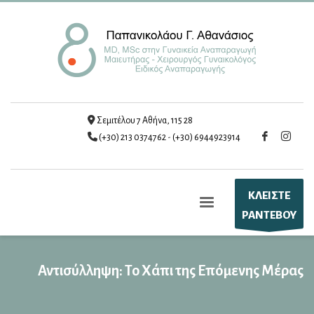
Σεμιτέλου 7 Αθήνα, 115 28
(+30) 213 0374762
-
(+30) 6944923914
ΚΛΕΙΣΤΕ
ΡΑΝΤΕΒΟΥ
Αντισύλληψη: Το Χάπι της Επόμενης Μέρας