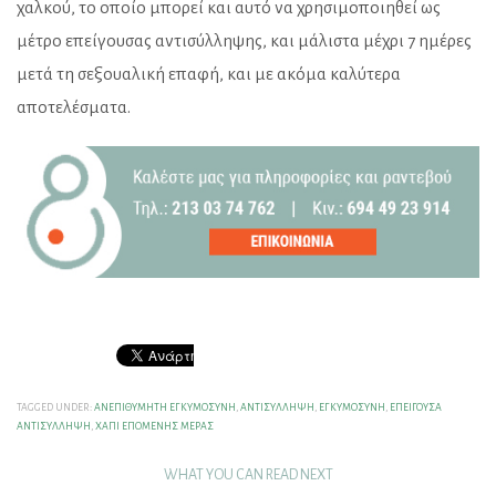
χαλκού, το οποίο μπορεί και αυτό να χρησιμοποιηθεί ως
μέτρο επείγουσας αντισύλληψης, και μάλιστα μέχρι 7 ημέρες
μετά τη σεξουαλική επαφή, και με ακόμα καλύτερα
αποτελέσματα.
TAGGED UNDER:
ΑΝΕΠΙΘΎΜΗΤΗ ΕΓΚΥΜΟΣΎΝΗ
,
ΑΝΤΙΣΎΛΛΗΨΗ
,
ΕΓΚΥΜΟΣΎΝΗ
,
ΕΠΕΊΓΟΥΣΑ
ΑΝΤΙΣΎΛΛΗΨΗ
,
ΧΆΠΙ ΕΠΌΜΕΝΗΣ ΜΈΡΑΣ
WHAT YOU CAN READ NEXT