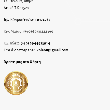
Σεμιτέλου 7, Αθήνα
Αττική T.K. 11528
Τηλ. Κέντρο:
(+30) 213 0374762
Κιν. Μαίας :
(+30)6940222399
Κιν. Τηλεφ:
(+30) 6944923914
Email
:
doctorpapanikolaou@gmail.com
Βρείτε μας στο Χάρτη